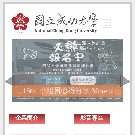
☰
職 業 生 涯 教 練 計 畫
Career Coaching Program
天下專訪：台文系畢業生變金融理
15th_小組員心得分享
More...
More...
More...
More...
More...
專
More...
More...
More...
More...
企業簡介
影音專區