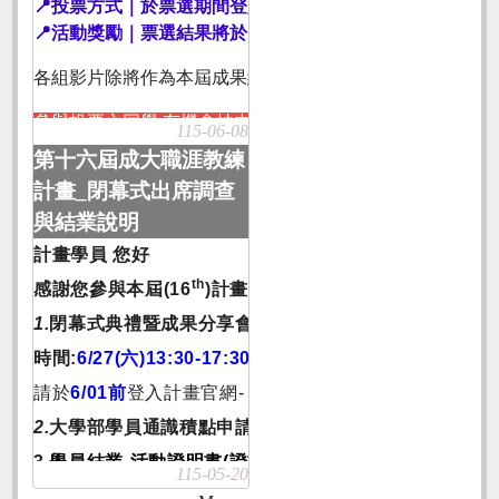
📍投票方式｜於票選期間登入計畫官網進行投票
📍活動獎勵｜票選結果將於閉幕式典禮公布，得票數最高之
各組影片除將作為本屆成果紀錄外，亦將於閉幕式典禮播放
參與投票之同學,有機會抽中商品禮券(300元),共有15位名額
115-06-08
第十六屆成大職涯教練
計畫_閉幕式出席調查
與結業說明
計畫學員 您好
th
感謝您參與本屆(16
)計畫，隨活動逐步進入尾聲，有關
1.
閉幕式典禮暨成果分享會
時間:
6/27(
六)13:30-17:30
(
光復校區國際會議廳第一演講
請於
6/01
前
登入計畫官網-【課程系統/閉幕式調查】填寫
2.
大學部學員通識積點申請說明
，
已公告計畫官網【
活動
3.
學員結業-活動證明書(證書)
頒發要項(學員手冊P12)
。
115-05-20
出席開幕式/閉幕式典禮。