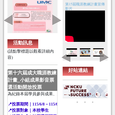
第15屆職涯教練計畫宣傳
影片
活動訊息
(請點擊標題以觀看詳細內
容)
好站連結
第十六屆成大職涯教練
計畫_小組成果影音票
選活動開放投票
為紀錄本屆學員參與成果、展現團隊合作歷程，並向企業教
📍投票期間｜115/6/8－115/6/15
📍投票對象｜本校學生