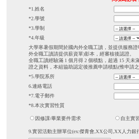
*1.姓名
*2.學號
*3.學制
*4.年級
大學寒暑假期間於國內外全職工讀，並提供服務證明文
外全職工讀請提供薪資單)影本，經審核後認證。
全職工讀經驗滿 1 個月得 2 個積點，超過 15 
證之資料，本組協助認定後推薦申請積點(惟申請
*5.學院系所
6.連絡電話
*7.電子郵件
*8.本次實習性質
因修課/畢業要件需求
自主實習
9.實習活動主辦單位(ex:傑青會,XX公司,XX人力銀